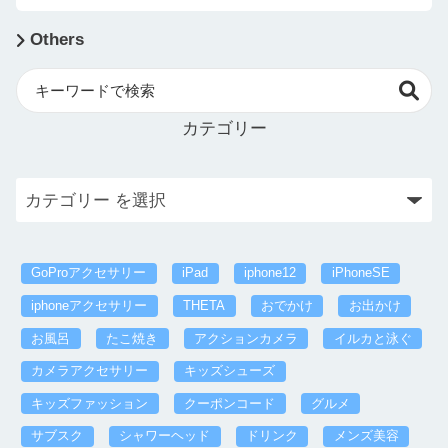
Others
カテゴリー
GoProアクセサリー
iPad
iphone12
iPhoneSE
iphoneアクセサリー
THETA
おでかけ
お出かけ
お風呂
たこ焼き
アクションカメラ
イルカと泳ぐ
カメラアクセサリー
キッズシューズ
キッズファッション
クーポンコード
グルメ
サブスク
シャワーヘッド
ドリンク
メンズ美容