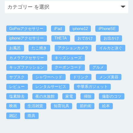
GoProアクセサリー
iPad
iphone12
iPhoneSE
iphoneアクセサリー
THETA
おでかけ
お出かけ
お風呂
たこ焼き
アクションカメラ
イルカと泳ぐ
カメラアクセサリー
キッズシューズ
キッズファッション
クーポンコード
グルメ
サブスク
シャワーヘッド
ドリンク
メンズ美容
レビュー
レンタルサービス
中華系ガジェット
塩素除去
夜の水族館
家電
掃除
撮影のコツ
映画
生活雑貨
知育玩具
節約術
絵本
雑記
雨具