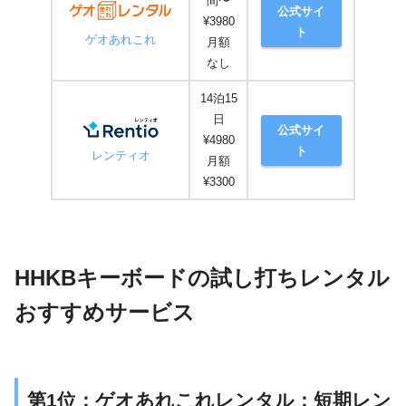
間〜
公式サイ
¥3980
ト
ゲオあれこれ
月額
なし
14泊15
日
公式サイ
¥4980
ト
レンティオ
月額
¥3300
HHKBキーボードの試し打ちレンタル
おすすめサービス
第1位：ゲオあれこれレンタル：短期レン