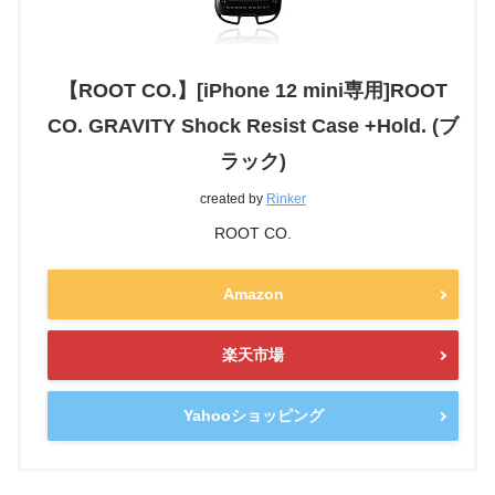
【ROOT CO.】[iPhone 12 mini専用]ROOT
CO. GRAVITY Shock Resist Case +Hold. (ブ
ラック)
created by
Rinker
ROOT CO.
Amazon
楽天市場
Yahooショッピング