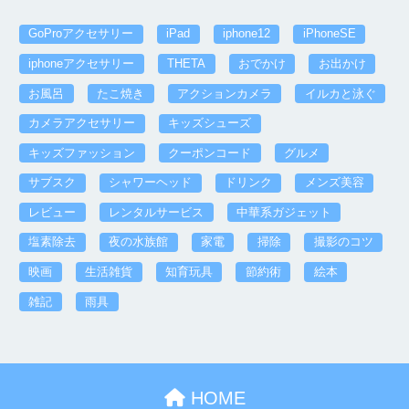
GoProアクセサリー
iPad
iphone12
iPhoneSE
iphoneアクセサリー
THETA
おでかけ
お出かけ
お風呂
たこ焼き
アクションカメラ
イルカと泳ぐ
カメラアクセサリー
キッズシューズ
キッズファッション
クーポンコード
グルメ
サブスク
シャワーヘッド
ドリンク
メンズ美容
レビュー
レンタルサービス
中華系ガジェット
塩素除去
夜の水族館
家電
掃除
撮影のコツ
映画
生活雑貨
知育玩具
節約術
絵本
雑記
雨具
HOME