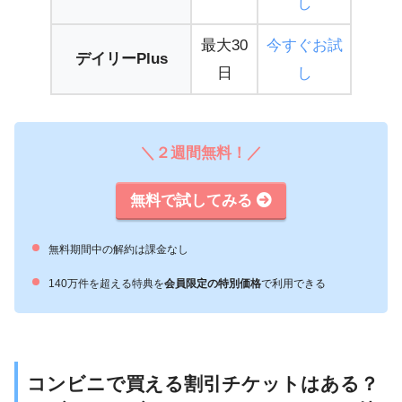
し
最大30
今すぐお試
デイリーPlus
日
し
＼２週間無料！／
無料で試してみる
無料期間中の解約は課金なし
140万件を超える特典を
会員限定の特別価格
で利用できる
コンビニで買える割引チケットはある？